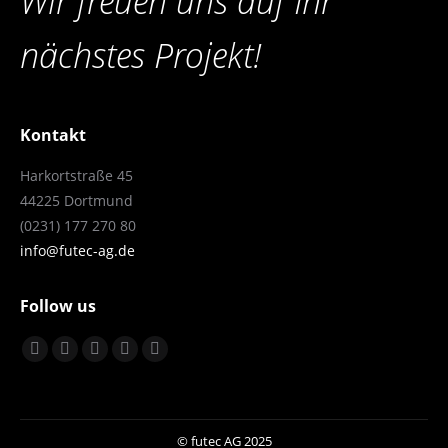
Wir freuen uns auf Ihr
nächstes Projekt!
Kontakt
Harkortstraße 45
44225 Dortmund
(0231) 177 270 80
info@futec-ag.de
Follow us
Facebook
Instagram
YouTube
LinkedIn
XING
öffnet
öffnet
öffnet
öffnet
öffnet
sich
sich
sich
sich
sich
in
in
in
in
in
© futec AG 2025